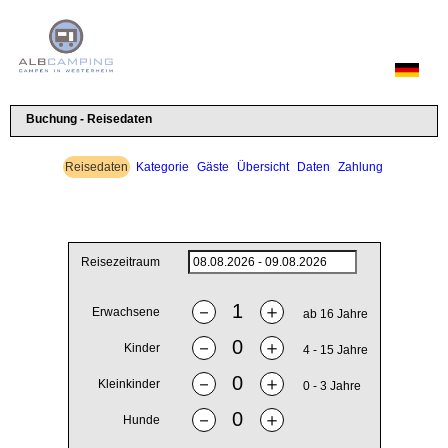
Buchung - Reisedaten
Reisedaten
Kategorie
Gäste
Übersicht
Daten
Zahlung
Reisezeitraum
－
＋
Erwachsene
ab 16 Jahre
－
＋
Kinder
4 - 15 Jahre
－
＋
Kleinkinder
0 - 3 Jahre
－
＋
Hunde